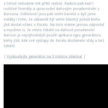
z čehož nebudete mít příliš radost. Radost pak kazí i
rozličné formáty a zpracování daňovým poradenstvím z
Berouna. Odlišnosti jsou pak velmi barvité a byli jsme
svědky i toho, že zákazník byl velmi šťastný pokud knihu
jízd dostal vůbec v Excelu. Na toto máme jasnou odpověď
a myslíme si, že místo čekání na daňové poradenství
Beroun je nejvýhodnější použít aplikace typu generátoru
knihy jízd, kde své výstupy do Excelu dostanete vždy a bez
čekání.
|
Vyzkoušejte generátor na 3 měsíce zdarma!
|