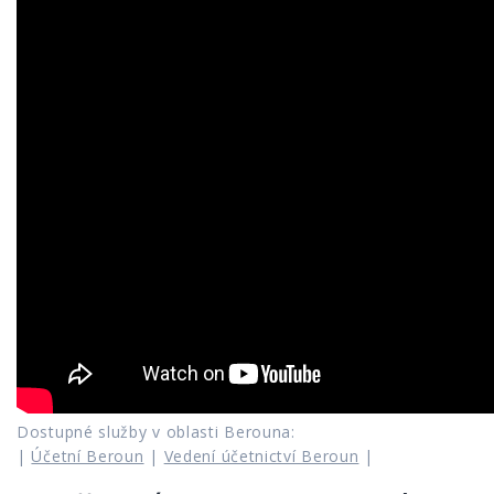
Dostupné služby v oblasti Berouna:
|
Účetní Beroun
|
Vedení účetnictví Beroun
|