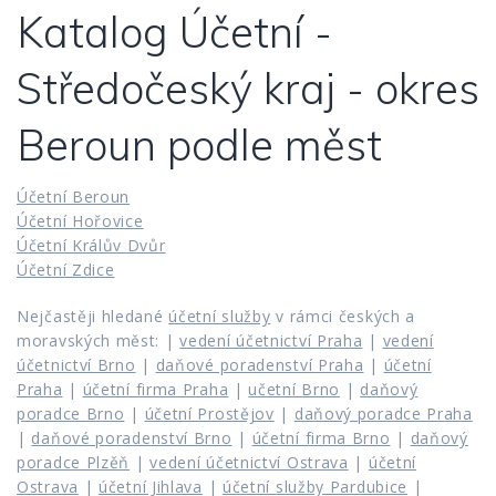
Katalog Účetní -
Středočeský kraj - okres
Beroun podle měst
Účetní Beroun
Účetní Hořovice
Účetní Králův Dvůr
Účetní Zdice
Nejčastěji hledané
účetní služby
v rámci českých a
moravských měst: |
vedení účetnictví Praha
|
vedení
účetnictví Brno
|
daňové poradenství Praha
|
účetní
Praha
|
účetní firma Praha
|
učetní Brno
|
daňový
poradce Brno
|
účetní Prostějov
|
daňový poradce Praha
|
daňové poradenství Brno
|
účetní firma Brno
|
daňový
poradce Plzěň
|
vedení účetnictví Ostrava
|
účetní
Ostrava
|
účetní Jihlava
|
účetní služby Pardubice
|