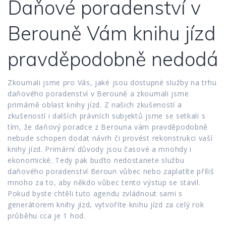
Daňové poradenství v
Berouně Vám knihu jízd
pravděpodobně nedodá
Zkoumali jsme pro Vás, jaké jsou dostupné služby na trhu
daňového poradenství v Berouně a zkoumali jsme
primárně oblast knihy jízd. Z našich zkušeností a
zkušeností i dalších právních subjektů jsme se setkali s
tím, že daňový poradce z Berouna vám pravděpodobně
nebude schopen dodat návrh či provést rekonstrukci vaší
knihy jízd. Primární důvody jsou časové a mnohdy i
ekonomické. Tedy pak buďto nedostanete službu
daňového poradenství Beroun vůbec nebo zaplatíte příliš
mnoho za to, aby někdo vůbec tento výstup se stavil.
Pokud byste chtěli tuto agendu zvládnout sami s
generátorem knihy jízd, vytvoříte knihu jízd za celý rok
průběhu cca je 1 hod.