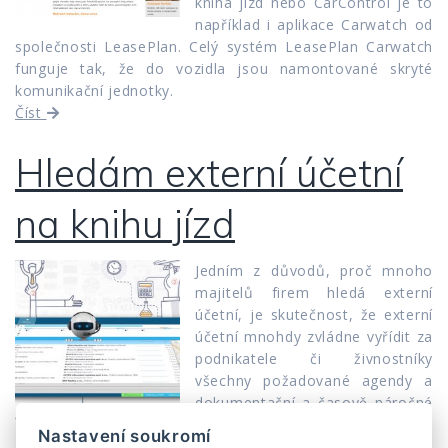
kniha jízd nebo CarControl je to
například i aplikace Carwatch od
společnosti LeasePlan. Celý systém LeasePlan Carwatch
funguje tak, že do vozidla jsou namontované skryté
komunikační jednotky.
Číst
Hledám externí účetní
na knihu jízd
Jedním z důvodů, proč mnoho
majitelů firem hledá externí
účetní, je skutečnost, že externí
účetní mnohdy zvládne vyřídit za
podnikatele či živnostníky
všechny požadované agendy a
dokumentační a časově náročné
náležitosti, jakými je třeba i
Nastavení soukromí
vedení knihy jízd.