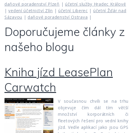
daňové poradenství Plzeň
|
účetní služby Hradec Králové
|
vedení účetnictví Zlín
|
účetní Liberec
|
účetní Žďár nad
Sázavou
|
daňové poradenství Ostrava
|
Doporučujeme články z
našeho blogu
Kniha jízd LeasePlan
Carwatch
V současnou chvíli se na trhu
objevuje čím dál tím větší
množství korporátních či
fleetových řešení pro vední knihy
jízd. Vedle aplikací jako jsou GPS