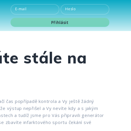
E-mail
Heslo
Přihlásit
Přihlásit
te stále na
lačí čas popřípadě kontrola a Vy ještě žádný
 výstup nepřišel a Vy nevíte kdy a s jakým
stech a tudíž jsme pro Vás připravili generátor
 se zbavíte infarktového sportu čekání své