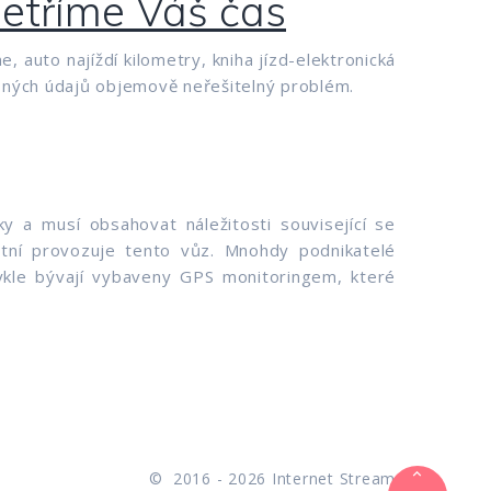
šetříme Váš čas
, auto najíždí kilometry, kniha jízd-elektronická
bných údajů objemově neřešitelný problém.
y a musí obsahovat náležitosti související se
stní provozuje tento vůz. Mnohdy podnikatelé
vykle bývají vybaveny GPS monitoringem, které
©
2016 -
2026
Internet Stream