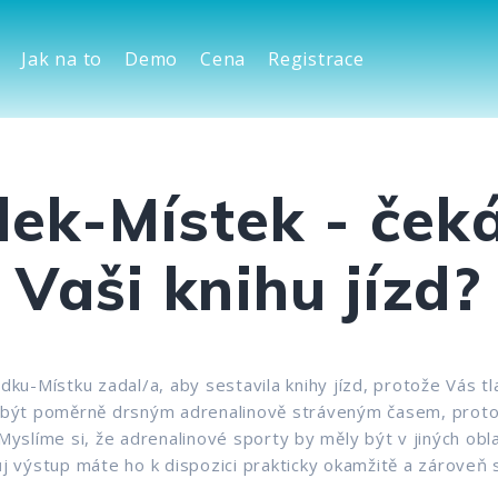
Jak na to
Demo
Cena
Registrace
dek-Místek - čeká
Vaši knihu jízd?
ýdku-Místku zadal/a, aby sestavila knihy jízd, protože Vás t
být poměrně drsným adrenalinově stráveným časem, protože
slíme si, že adrenalinové sporty by měly být v jiných obla
vůj výstup máte ho k dispozici prakticky okamžitě a zároveň