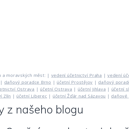
h a moravských měst: |
vedení účetnictví Praha
|
vedení úč
|
daňový poradce Brno
|
účetní Prostějov
|
daňový porad
etnictví Ostrava
|
účetní Ostrava
|
účetní Jihlava
|
účetní 
í Zlín
|
účetní Liberec
|
účetní Žďár nad Sázavou
|
daňové 
y z našeho blogu