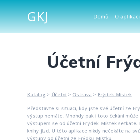
GKJ
Domů
O aplikaci
Účetní Frý
Katalog
>
Účetní
>
Ostrava
>
Frýdek-Místek
Představte si situaci, kdy jste své účetní ze Fr
výstup nemáte. Mnohdy pak i toto čekání může 
výstupem se od účetní Frýdek-Místek setkáte. My
knihy jízd. U této aplikace nikdy nečekáte na s
výstupy od účetní ze Frýdku-Místku.