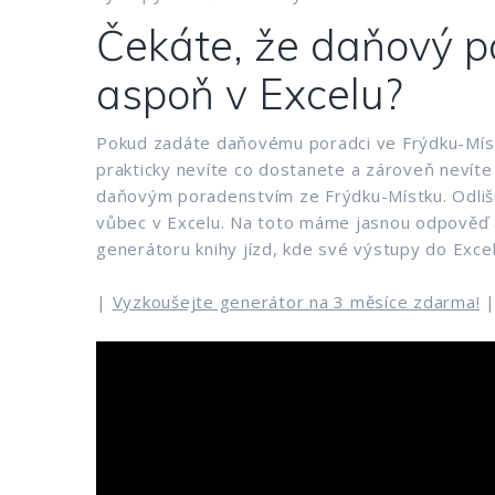
Čekáte, že daňový po
aspoň v Excelu?
Pokud zadáte daňovému poradci ve Frýdku-Místku
prakticky nevíte co dostanete a zároveň nevíte
daňovým poradenstvím ze Frýdku-Místku. Odlišnos
vůbec v Excelu. Na toto máme jasnou odpověď a 
generátoru knihy jízd, kde své výstupy do Exce
|
Vyzkoušejte generátor na 3 měsíce zdarma!