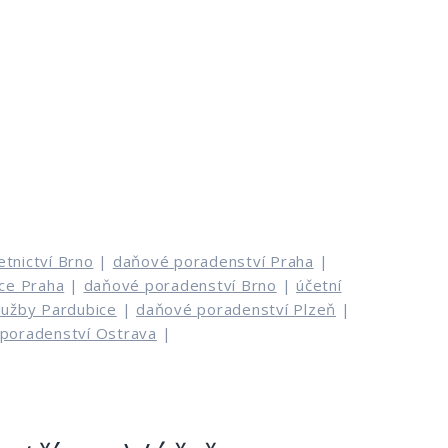
etnictví Brno
|
daňové poradenství Praha
|
ce Praha
|
daňové poradenství Brno
|
účetní
služby Pardubice
|
daňové poradenství Plzeň
|
poradenství Ostrava
|