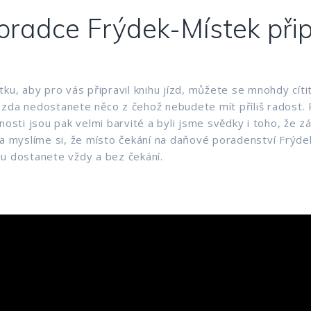
radce Frýdek-Místek připr
, aby pro vás připravil knihu jízd, můžete se mnohdy cítit 
 zda nedostanete něco z čehož nebudete mít příliš radost. R
ti jsou pak velmi barvité a byli jsme svědky i toho, že zák
myslíme si, že místo čekání na daňové poradenství Frýdek-
lu dostanete vždy a bez čekání.
|