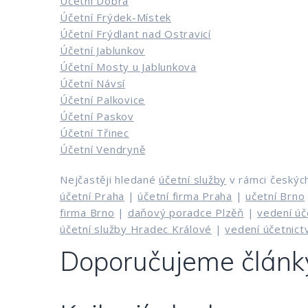
Účetní Dobrá
Účetní Frýdek-Místek
Účetní Frýdlant nad Ostravicí
Účetní Jablunkov
Účetní Mosty u Jablunkova
Účetní Návsí
Účetní Palkovice
Účetní Paskov
Účetní Třinec
Účetní Vendryně
Nejčastěji hledané
účetní služby
v rámci českýc
účetní Praha
|
účetní firma Praha
|
učetní Brno
firma Brno
|
daňový poradce Plzěň
|
vedení úč
účetní služby Hradec Králové
|
vedení účetnictv
Doporučujeme článk