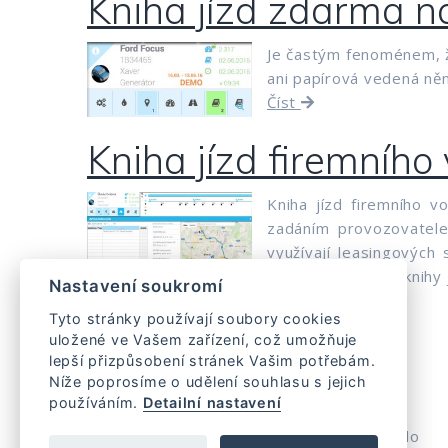
Kniha jízd zdarma na
Je častým fenoménem, že 
ani papírová vedená ně
Číst
Kniha jízd firemního 
Kniha jízd firemního v
zadáním provozovatele
využívají leasingových
splňují náležitosti knihy 
Nastavení soukromí
Číst
Tyto stránky používají soubory cookies
uložené ve Vašem zařízení, což umožňuje
lepší přizpůsobení stránek Vašim potřebám.
Níže poprosíme o udělení souhlasu s jejich
používáním.
Detailní nastavení
Domů
Cena
Zaslat zapomenuté heslo