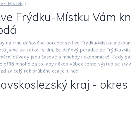
dek-Místek
|
ve Frýdku-Místku Vám kni
odá
by na trhu daňového poradenství ve Frýdku-Místku a zkoumal
bjektů jsme se setkali s tím, že daňový poradce ze Frýdku
 Primární důvody jsou časové a mnohdy i ekonomické. Tedy 
 příliš mnoho za to, aby někdo vůbec tento výstup se stavi
ízd za celý rok průběhu cca je 1 hod.
avskoslezský kraj - okres