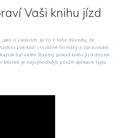
aví Vaši knihu jízd
jako o vánocích. Je to z toho důvodu, že
adost pak kazí i rozličné formáty a zpracování
azník byl velmi šťastný pokud knihu jízd dostal
Místek je nejvýhodnější použít aplikace typu