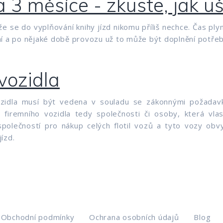
 3 měsíce - zkuste, jak u
se do vyplňování knihy jízd nikomu příliš nechce. Čas plyne
ní a po nějaké době provozu už to může být doplnění potře
vozidla
ozidla musí být vedena v souladu se zákonnými požadavk
 firemního vozidla tedy společnosti či osoby, která vla
 společností pro nákup celých flotil vozů a tyto vozy ob
jízd.
Obchodní podmínky
Ochrana osobních údajů
Blog