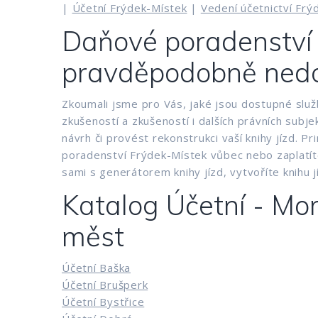
|
Účetní Frýdek-Místek
|
Vedení účetnictví Frý
Daňové poradenství 
pravděpodobně ned
Zkoumali jsme pro Vás, jaké jsou dostupné služ
zkušeností a zkušeností i dalších právních su
návrh či provést rekonstrukci vaší knihy jízd.
poradenství Frýdek-Místek vůbec nebo zaplatíte
sami s generátorem knihy jízd, vytvoříte knihu j
Katalog Účetní - Mor
měst
Účetní Baška
Účetní Brušperk
Účetní Bystřice