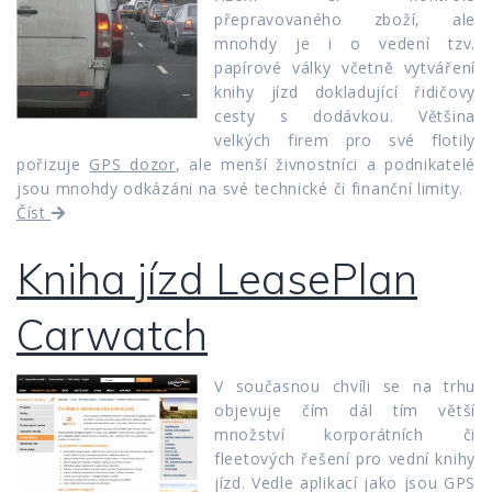
přepravovaného zboží, ale
mnohdy je i o vedení tzv.
papírové války včetně vytváření
knihy jízd dokladující řidičovy
cesty s dodávkou. Většina
velkých firem pro své flotily
pořizuje
GPS dozor
, ale menší živnostníci a podnikatelé
jsou mnohdy odkázáni na své technické či finanční limity.
Číst
Kniha jízd LeasePlan
Carwatch
V současnou chvíli se na trhu
objevuje čím dál tím větší
množství korporátních či
fleetových řešení pro vední knihy
jízd. Vedle aplikací jako jsou GPS