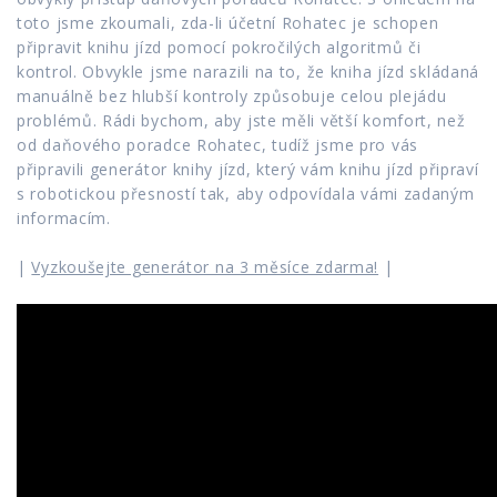
toto jsme zkoumali, zda-li účetní Rohatec je schopen
připravit knihu jízd pomocí pokročilých algoritmů či
kontrol. Obvykle jsme narazili na to, že kniha jízd skládaná
manuálně bez hlubší kontroly způsobuje celou plejádu
problémů. Rádi bychom, aby jste měli větší komfort, než
od daňového poradce Rohatec, tudíž jsme pro vás
připravili generátor knihy jízd, který vám knihu jízd připraví
s robotickou přesností tak, aby odpovídala vámi zadaným
informacím.
|
Vyzkoušejte generátor na 3 měsíce zdarma!
|