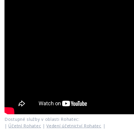
Dostupné služby v oblasti Rohatec:
|
Účetní Rohatec
|
Vedení účetnictví Rohatec
|