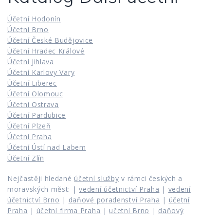
Účetní Hodonín
Účetní Brno
Účetní České Budějovice
Účetní Hradec Králové
Účetní Jihlava
Účetní Karlovy Vary
Účetní Liberec
Účetní Olomouc
Účetní Ostrava
Účetní Pardubice
Účetní Plzeň
Účetní Praha
Účetní Ústí nad Labem
Účetní Zlín
Nejčastěji hledané
účetní služby
v rámci českých a
moravských měst: |
vedení účetnictví Praha
|
vedení
účetnictví Brno
|
daňové poradenství Praha
|
účetní
Praha
|
účetní firma Praha
|
učetní Brno
|
daňový