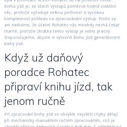
Kniha jízd je, ze všech výstupů poměrně hodně zvláštní
věc, protože vyžaduje velkou pečlivost a vysokou
komplexnost pohledu na zpracovávání výstup. Proto se
ani nedivíme, že účetní Rohatec vás mnohdy nechá čekat
marně, protože zkrátka tento výstup je velmi pracný.
Doporučujeme, abyste si vytvořili knihu jízd generátorem
knihy jízd.
Když už daňový
poradce Rohatec
připraví knihu jízd, tak
jenom ručně
Při zpracování knihy jízd se obvykle největší chyby dělají
při mechanicky manuálním ručním zpracováním, což je
obvyklý přístup daňových poradců Rohatec. S ohledem na