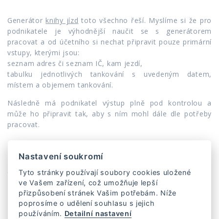
Generátor
knihy jízd
toto všechno řeší. Myslíme si že pro
podnikatele je výhodnější naučit se s generátorem
pracovat a od účetního si nechat připravit pouze primární
vstupy, kterými jsou:
seznam adres či seznam IČ, kam jezdí,
tabulku jednotlivých tankování s uvedeným datem,
místem a objemem tankování.
Následně má podnikatel výstup plně pod kontrolou a
může ho připravit tak, aby s ním mohl dále dle potřeby
pracovat.
Kategorie:
Vedení účetnictví
Nastavení soukromí
Další článek:
Práce řidič dodávky a úspora času
Ostatní články:
zpět na Blog
,
přehled služeb a měst
Tyto stránky používají soubory cookies uložené
ve Vašem zařízení, což umožňuje lepší
přizpůsobení stránek Vašim potřebám. Níže
poprosíme o udělení souhlasu s jejich
používáním.
Detailní nastavení