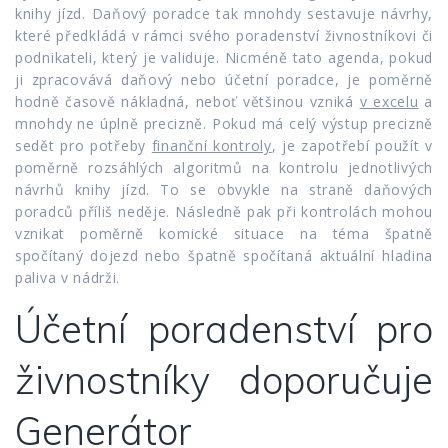
knihy jízd. Daňový poradce tak mnohdy sestavuje návrhy,
které předkládá v rámci svého poradenství živnostníkovi či
podnikateli, který je validuje. Nicméně tato agenda, pokud
ji zpracovává daňový nebo účetní poradce, je poměrně
hodně časově nákladná, neboť většinou vzniká
v excelu
a
mnohdy ne úplně precizně. Pokud má celý výstup precizně
sedět pro potřeby
finanční kontroly
, je zapotřebí použít v
poměrně rozsáhlých algoritmů na kontrolu jednotlivých
návrhů knihy jízd. To se obvykle na straně daňových
poradců příliš neděje. Následně pak při kontrolách mohou
vznikat poměrně komické situace na téma špatně
spočítaný dojezd nebo špatně spočítaná aktuální hladina
paliva v nádrži.
Účetní poradenství pro
živnostníky doporučuje
Generátor