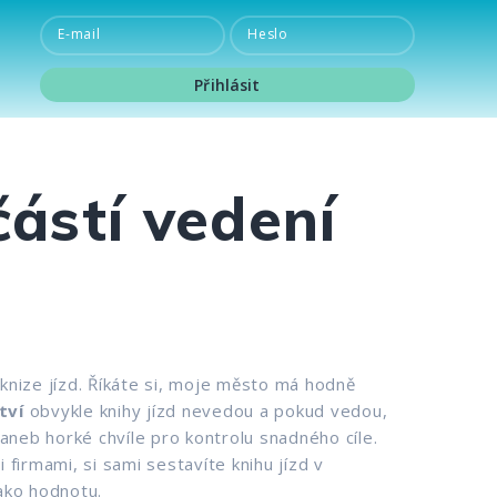
E-mail
Heslo
Přihlásit
Přihlásit
částí vedení
 knize jízd. Říkáte si, moje město má hodně
tví
obvykle knihy jízd nevedou a pokud vedou,
 aneb horké chvíle pro kontrolu snadného cíle.
 firmami, si sami sestavíte knihu jízd v
jako hodnotu.