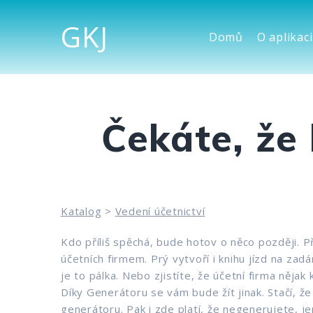
GKJ
Domů
O aplikaci
Čekáte, že 
Katalog
>
Vedení účetnictví
Kdo příliš spěchá, bude hotov o něco později. P
účetních firmem. Prý vytvoří i knihu jízd na zadá
je to pálka. Nebo zjistíte, že účetní firma něja
Díky Generátoru se vám bude žít jinak. Stačí, že
generátoru. Pak i zde platí, že negenerujete, je