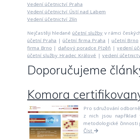
Vedení účetnictví Praha
Vedení účetnictví Ústí nad Labem
Vedení účetnictví Zlín
Nejčastěji hledané
účetní služby
v rámci českýc
účetní Praha
|
účetní firma Praha
|
učetní Brno
firma Brno
|
daňový poradce Plzěň
|
vedení úč
účetní služby Hradec Králové
|
vedení účetnictv
Doporučujeme článk
Komora certifikovan
Pro sdružování odborně
z nich jsou například
metodologické činnosti 
Číst