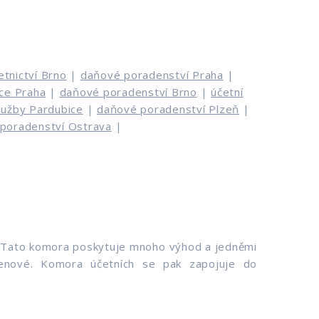
etnictví Brno
|
daňové poradenství Praha
|
ce Praha
|
daňové poradenství Brno
|
účetní
služby Pardubice
|
daňové poradenství Plzeň
|
poradenství Ostrava
|
h. Tato komora poskytuje mnoho výhod a jedněmi
členové. Komora účetních se pak zapojuje do