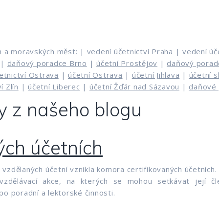
h a moravských měst: |
vedení účetnictví Praha
|
vedení úč
|
daňový poradce Brno
|
účetní Prostějov
|
daňový porad
etnictví Ostrava
|
účetní Ostrava
|
účetní Jihlava
|
účetní 
í Zlín
|
účetní Liberec
|
účetní Žďár nad Sázavou
|
daňové 
y z našeho blogu
ých účetních
 vzdělaných účetní vznikla komora certifikovaných účetníc
 vzdělávací akce, na kterých se mohou setkávat její 
po poradní a lektorské činnosti.