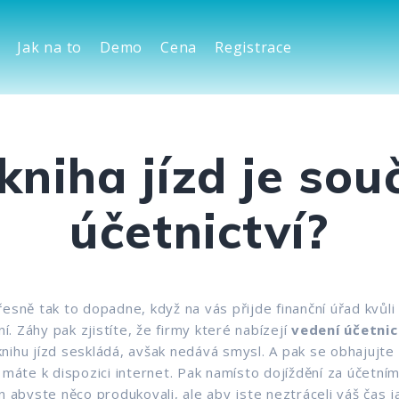
Jak na to
Demo
Cena
Registrace
kniha jízd je sou
účetnictví?
řesně tak to dopadne, když na vás přijde finanční úřad kvůli
ní. Záhy pak zjistíte, že firmy které nabízejí
vedení účetnic
k knihu jízd seskládá, avšak nedává smysl. A pak se obhajujte
 máte k dispozici internet. Pak namísto dojíždění za účetními
n abyste něco produkovali, ale aby jste neztráceli váš čas 