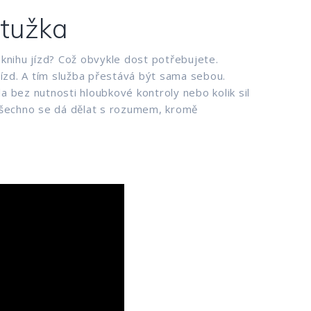
 tužka
 knihu jízd? Což obvykle dost potřebujete.
ízd. A tím služba přestává být sama sebou.
šla bez nutnosti hloubkové kontroly nebo kolik sil
b všechno se dá dělat s rozumem, kromě