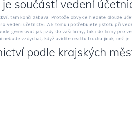
 je součástí vedení účetni
ctví
, tam končí zábava. Protože obvykle hledáte dlouze účet
o vedení účetnictví. A k tomu i potřebujete jistotu při vede
bude generovat jak jízdy do vaší firmy, tak i do firmy pro 
 nebude vzdychat, když uvidíte realitu trochu jinak, než je.
ictví podle krajských měs