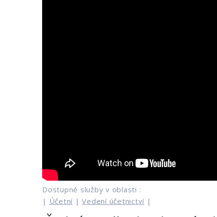
Dostupné služby v oblasti :
|
Účetní
|
Vedení účetnictví
|