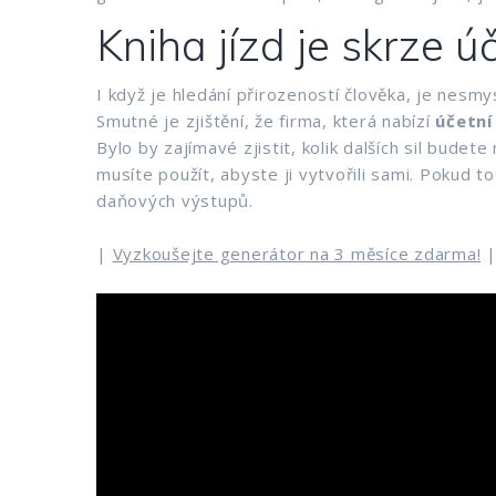
Kniha jízd je skrze ú
I když je hledání přirozeností člověka, je nesmy
Smutné je zjištění, že firma, která nabízí
účetní
Bylo by zajímavé zjistit, kolik dalších sil budet
musíte použít, abyste ji vytvořili sami. Pokud 
daňových výstupů.
|
Vyzkoušejte generátor na 3 měsíce zdarma!