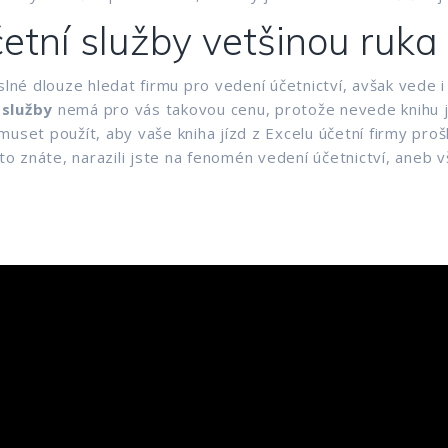
četní služby vetšinou ruka
slné dlouze hledat firmu pro vedení účetnictví, avšak vede i
 služby
nemá pro vás takovou cenu, protože nevede knihu j
e muset použít, aby vaše kniha jízd z Excelu účetní firmy pro
toto znáte, narazili jste na fenomén vedení účetnictví, ane
|