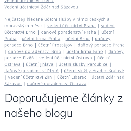
Vedení účetnictví Třebíč
Vedení účetnictví Žďár nad Sázavou
Nejčastěji hledané
účetní služby
v rámci českých a
moravských měst: |
vedení účetnictví Praha
|
vedení
účetnictví Brno
|
daňové poradenství Praha
|
účetní
Praha
|
účetní firma Praha
|
učetní Brno
|
daňový
poradce Brno
|
účetní Prostějov
|
daňový poradce Praha
|
daňové poradenství Brno
|
účetní firma Brno
|
daňový
poradce Plzěň
|
vedení účetnictví Ostrava
|
účetní
Ostrava
|
účetní Jihlava
|
účetní služby Pardubice
|
daňové poradenství Plzeň
|
účetní služby Hradec Králové
|
vedení účetnictví Zlín
|
účetní Liberec
|
účetní Žďár nad
Sázavou
|
daňové poradenství Ostrava
|
Doporučujeme články z
našeho blogu