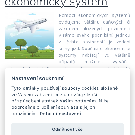
ekonomický systém
Pomocí ekonomických systémů
evidujeme většinu daňových či
zákonem uložených povinností
v rámci svého podnikání. Jednou
z těchto povinností je vedení
knihy jízd. Současné ekonomické
systémy nabízejí ve většině
případů možnost vytvářet
výstupy knihy jízd. Pro jejich uživatele jsou bohužel tyto
knihy jízd pouze statickými záznamy bez možnosti
Nastavení soukromí
generování jednotlivých návrhů a předloh.
Číst
Tyto stránky používají soubory cookies uložené
ve Vašem zařízení, což umožňuje lepší
přizpůsobení stránek Vašim potřebám. Níže
poprosíme o udělení souhlasu s jejich
používáním.
Detailní nastavení
Domů
Cena
Zaslat zapomenuté heslo
Obchodní podmínky
Ochrana osobních údajů
Blog
Odmítnout vše