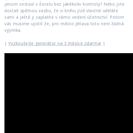
jenom sestaví v Excelu bez jakékoliv kontroly? Nebo jste
dostali zpětnou vazbu, že si knihu jízd vlastně uděláte
sami a ještě ji zaplatíte v rámci vedení účetnictví. Potom
vás musíme ujistit že, pro město Jihlava toto není žádná
výjimka.
|
Vyzkoušejte generátor na 3 měsíce zdarma!
|