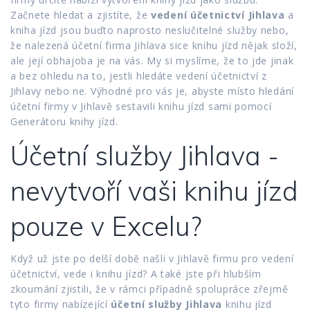
Začnete hledat a zjistíte, že
vedení účetnictví Jihlava
a
kniha jízd jsou buďto naprosto neslučitelné služby nebo,
že nalezená účetní firma Jihlava sice knihu jízd nějak složí,
ale její obhajoba je na vás. My si myslíme, že to jde jinak
a bez ohledu na to, jestli hledáte vedení účetnictví z
Jihlavy nebo ne. Výhodné pro vás je, abyste místo hledání
účetní firmy v Jihlavě sestavili knihu jízd sami pomocí
Generátoru knihy jízd.
Účetní služby Jihlava -
nevytvoří vaši knihu jízd
pouze v Excelu?
Když už jste po delší době našli v Jihlavě firmu pro vedení
účetnictví, vede i knihu jízd? A také jste při hlubším
zkoumání zjistili, že v rámci případně spolupráce zřejmě
tyto firmy nabízející
účetní služby Jihlava
knihu jízd