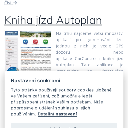
Číst
Kniha jízd Autoplan
Na trhu najdeme větší množství
aplikací pro generování jízd.
Jednou z nich je vedle GPS
dozoru nebo
aplikace CarControl i kniha jízd
Autoplan. Tato aplikace je
instalována do klientského
počítače cena je vyjádřená dle
Nastavení soukromí
vozu, či počtu zaměstnanců.
Číst
Tyto stránky používají soubory cookies uložené
ve Vašem zařízení, což umožňuje lepší
přizpůsobení stránek Vašim potřebám. Níže
poprosíme o udělení souhlasu s jejich
používáním.
Detailní nastavení
Domů
Cena
Zaslat zapomenuté heslo