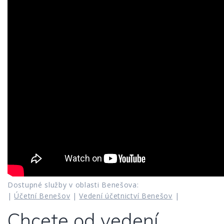
Dostupné služby v oblasti Benešova:
|
Účetní Benešov
|
Vedení účetnictví Benešov
|
Chcete od vedení