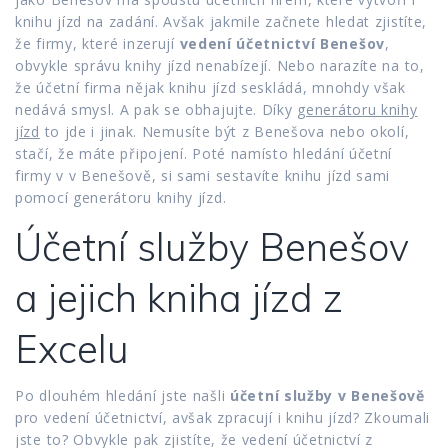
knihu jízd na zadání. Avšak jakmile začnete hledat zjistíte,
že firmy, které inzerují
vedení účetnictví Benešov
,
obvykle správu knihy jízd nenabízejí. Nebo narazíte na to,
že účetní firma nějak knihu jízd seskládá, mnohdy však
nedává smysl. A pak se obhajujte. Díky
generátoru knihy
jízd
to jde i jinak. Nemusíte být z Benešova nebo okolí,
stačí, že máte připojení. Poté namísto hledání účetní
firmy v v Benešově, si sami sestavíte knihu jízd sami
pomocí generátoru knihy jízd.
Účetní služby Benešov
a jejich kniha jízd z
Excelu
Po dlouhém hledání jste našli
účetní služby v Benešově
pro vedení účetnictví, avšak zpracují i knihu jízd? Zkoumali
jste to? Obvykle pak zjistíte, že vedení účetnictví z