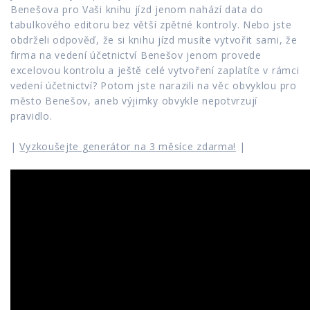
Benešova pro Vaši knihu jízd jenom nahází data do
tabulkového editoru bez větší zpětné kontroly. Nebo jste
obdrželi odpověď, že si knihu jízd musíte vytvořit sami, že
firma na vedení účetnictví Benešov jenom provede
excelovou kontrolu a ještě celé vytvoření zaplatíte v rámci
vedení účetnictví? Potom jste narazili na věc obvyklou pro
město Benešov, aneb výjimky obvykle nepotvrzují
pravidlo.
|
Vyzkoušejte generátor na 3 měsíce zdarma!
|