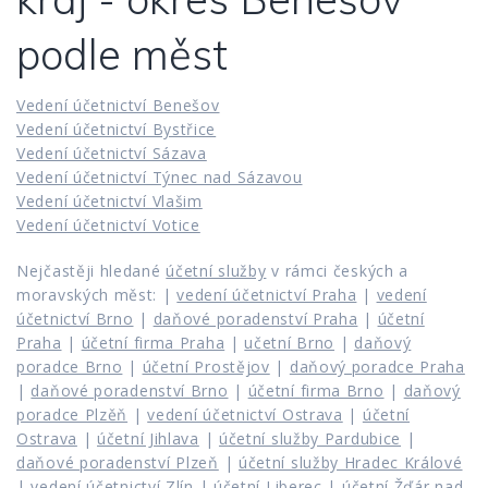
podle měst
Vedení účetnictví Benešov
Vedení účetnictví Bystřice
Vedení účetnictví Sázava
Vedení účetnictví Týnec nad Sázavou
Vedení účetnictví Vlašim
Vedení účetnictví Votice
Nejčastěji hledané
účetní služby
v rámci českých a
moravských měst: |
vedení účetnictví Praha
|
vedení
účetnictví Brno
|
daňové poradenství Praha
|
účetní
Praha
|
účetní firma Praha
|
učetní Brno
|
daňový
poradce Brno
|
účetní Prostějov
|
daňový poradce Praha
|
daňové poradenství Brno
|
účetní firma Brno
|
daňový
poradce Plzěň
|
vedení účetnictví Ostrava
|
účetní
Ostrava
|
účetní Jihlava
|
účetní služby Pardubice
|
daňové poradenství Plzeň
|
účetní služby Hradec Králové
|
vedení účetnictví Zlín
|
účetní Liberec
|
účetní Žďár nad